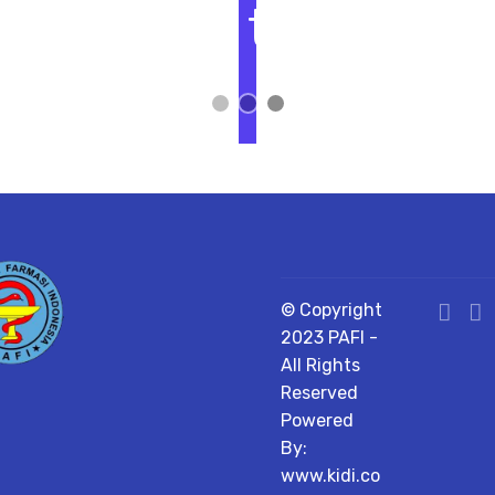
t
L
i
h
a
t
D
e
t
a
il
© Copyright
2023 PAFI -
All Rights
Reserved
Powered
By:
www.kidi.co