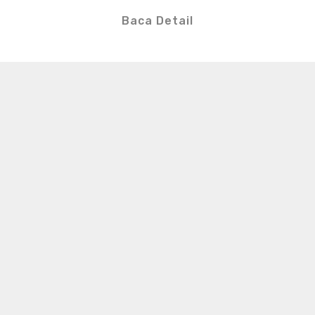
Baca Detail
S
e